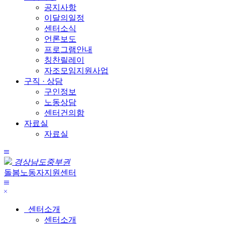
공지사항
이달의일정
센터소식
언론보도
프로그램안내
칭찬릴레이
자조모임지원사업
구직 · 상담
구인정보
노동상담
센터건의함
자료실
자료실
전
경상남도중부권
체
돌봄노동자지원센터
메
메
뉴
닫
뉴
기
보
센터소개
기
센터소개