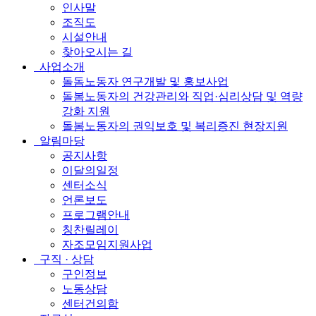
인사말
조직도
시설안내
찾아오시는 길
사업소개
돌돔노동자 연구개발 및 홍보사업
돌봄노동자의 건강관리와 직업·심리상담 및 역량
강화 지원
돌봄노동자의 권익보호 및 복리증진 현장지원
알림마당
공지사항
이달의일정
센터소식
언론보도
프로그램안내
칭찬릴레이
자조모임지원사업
구직 · 상담
구인정보
노동상담
센터건의함