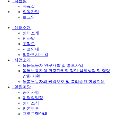
자료실
자료실
회원가입
로그인
센터소개
전
센터소개
체
인사말
조직도
메
시설안내
뉴
찾아오시는 길
사업소개
돌돔노동자 연구개발 및 홍보사업
돌봄노동자의 건강관리와 직업·심리상담 및 역량
강화 지원
돌봄노동자의 권익보호 및 복리증진 현장지원
알림마당
공지사항
이달의일정
센터소식
언론보도
프로그램안내