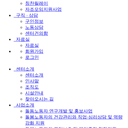
칭찬릴레이
자조모임지원사업
구직 · 상담
구인정보
노동상담
센터건의함
자료실
자료실
회원가입
로그인
센터소개
전
센터소개
체
인사말
조직도
메
시설안내
뉴
찾아오시는 길
사업소개
돌돔노동자 연구개발 및 홍보사업
돌봄노동자의 건강관리와 직업·심리상담 및 역량
강화 지원