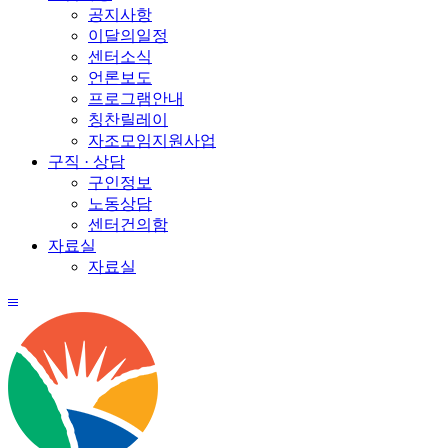
공지사항
이달의일정
센터소식
언론보도
프로그램안내
칭찬릴레이
자조모임지원사업
구직 · 상담
구인정보
노동상담
센터건의함
자료실
자료실
전
체
메
뉴