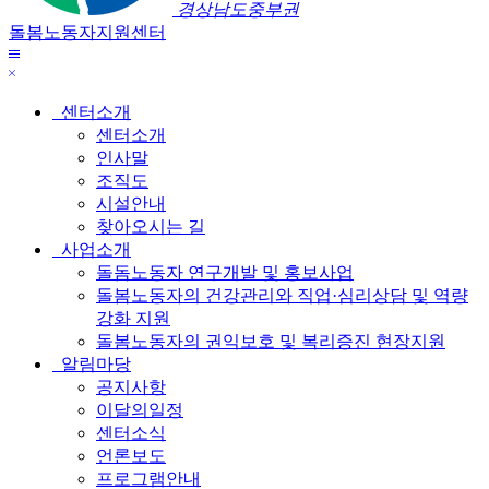
경상남도중부권
돌봄노동자지원센터
메
닫
뉴
기
보
센터소개
기
센터소개
인사말
조직도
시설안내
찾아오시는 길
사업소개
돌돔노동자 연구개발 및 홍보사업
돌봄노동자의 건강관리와 직업·심리상담 및 역량
강화 지원
돌봄노동자의 권익보호 및 복리증진 현장지원
알림마당
공지사항
이달의일정
센터소식
언론보도
프로그램안내