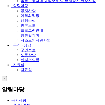
돌봄노동자의 권익보호 및 복리증진 현장지원
알림마당
공지사항
이달의일정
센터소식
언론보도
프로그램안내
칭찬릴레이
자조모임지원사업
구직 · 상담
구인정보
노동상담
센터건의함
자료실
자료실
close
알림마당
공지사항