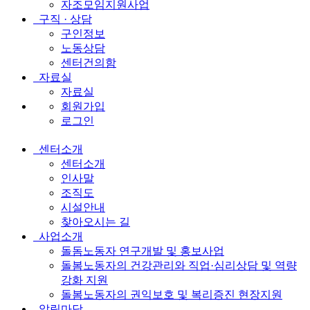
자조모임지원사업
구직 · 상담
구인정보
노동상담
센터건의함
자료실
자료실
회원가입
로그인
센터소개
전
센터소개
체
인사말
조직도
메
시설안내
뉴
찾아오시는 길
사업소개
돌돔노동자 연구개발 및 홍보사업
돌봄노동자의 건강관리와 직업·심리상담 및 역량
강화 지원
돌봄노동자의 권익보호 및 복리증진 현장지원
알림마당